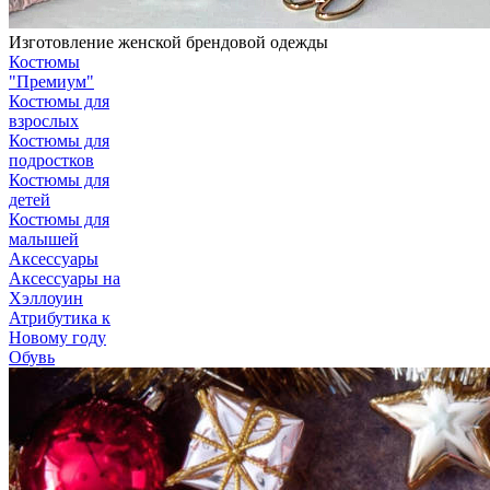
Изготовление женской брендовой одежды
Костюмы
"Премиум"
Костюмы для
взрослых
Костюмы для
подростков
Костюмы для
детей
Костюмы для
малышей
Аксессуары
Аксессуары на
Хэллоуин
Атрибутика к
Новому году
Обувь