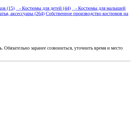
ов (15)
- Костюмы для детей (44)
- Костюмы для малышей
тья, аксессуары (264)
Собственное производство костюмов на
. Обязательно заранее созвониться, уточнить время и место