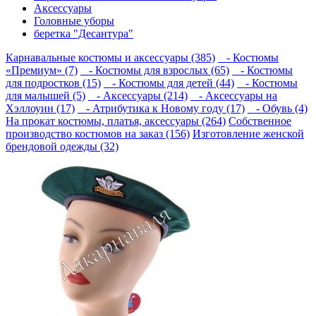
Аксессуары
Головные уборы
беретка "Десантура"
Карнавальные костюмы и аксессуары (385)
- Костюмы
«Премиум» (7)
- Костюмы для взрослых (65)
- Костюмы
для подростков (15)
- Костюмы для детей (44)
- Костюмы
для малышей (5)
- Аксессуары (214)
- Аксессуары на
Хэллоуин (17)
- Атрибутика к Новому году (17)
- Обувь (4)
На прокат костюмы, платья, аксессуары (264)
Собственное
производство костюмов на заказ (156)
Изготовление женской
брендовой одежды (32)