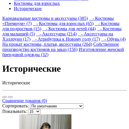
Костюмы для взрослых
Исторические
Карнавальные костюмы и аксессуары (385)
- Костюмы
«Премиум» (7)
- Костюмы для взрослых (65)
- Костюмы
для подростков (15)
- Костюмы для детей (44)
- Костюмы
для малышей (5)
- Аксессуары (214)
- Аксессуары на
Хэллоуин (17)
- Атрибутика к Новому году (17)
- Обувь (4)
На прокат костюмы, платья, аксессуары (264)
Собственное
производство костюмов на заказ (156)
Изготовление женской
брендовой одежды (32)
Исторические
Исторические
Сравнение товаров (0)
Сортировать:
Показывать: