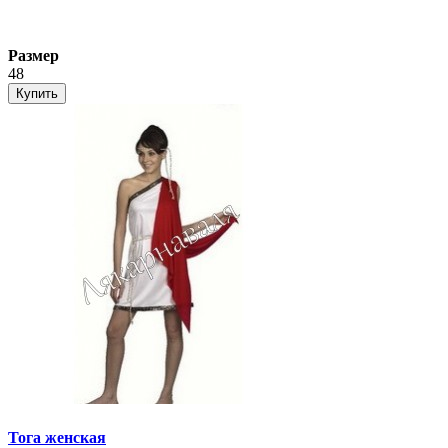
Размер
48
Купить
Тога женская